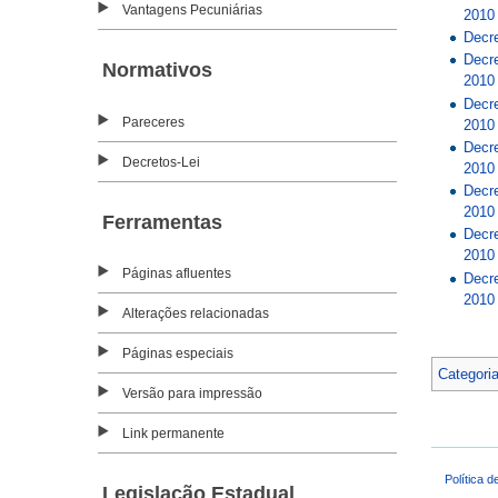
Vantagens Pecuniárias
2010
Decre
Decre
Normativos
2010
Decre
Pareceres
2010
Decre
Decretos-Lei
2010
Decre
2010
Ferramentas
Decre
2010
Páginas afluentes
Decre
2010
Alterações relacionadas
Páginas especiais
Categori
Versão para impressão
Link permanente
Política d
Legislação Estadual