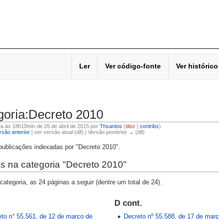
Ler
Ver código-fonte
Ver histórico
goria:Decreto 2010
ita às 18h10min de 26 de abril de 2015 por
Thsantos
(
disc
|
contribs
)
são anterior
| ver versão atual (dif) | Versão posterior → (dif)
 publicações indexadas por "Decreto 2010".
s na categoria "Decreto 2010"
categoria, as 24 páginas a seguir (dentre um total de 24).
D cont.
to n° 55.561, de 12 de março de
Decreto nº 55.588, de 17 de mar