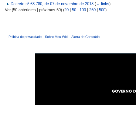
Decreto nº 63.780, de 07 de novembro de 2018
(
← links
)
Ver (50 anteriores | próximos 50) (
20
|
50
|
100
|
250
|
500
).
Política de privacidade
Sobre Meu Wiki
Alerta de Conteúdo