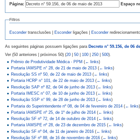
Página:
Espaço n
Filtros
Esconder
transclusões |
Esconder
ligações |
Esconder
redirecionament
As seguintes páginas possuem ligações para
Decreto n° 59.156, de 06 d
Ver (50 anteriores | próximos 50) (
20
|
50
|
100
|
250
|
500
).
Prêmio de Produtividade Médica - PPM
(
← links
)
Portaria IAMSPE n° 28, de 21 de maio de 2013
(
← links
)
Resolução SS nº 50, de 22 de maio de 2013
(
← links
)
Portaria HCRP n° 101, de 22 de maio de 2013
(
← links
)
Resolução SAP nº 82, de 04 de junho de 2013
(
← links
)
Portaria IMESC n° 07, de 10 de junho de 2013
(
← links
)
Resolução SSP n° 99, de 28 de junho de 2013
(
← links
)
Portaria do Superintendente nº 08, de 04 de fevereiro de 2014
(
← links
Portaria IAMSPE nº 25, de 1º de julho de 2014
(
← links
)
Resolução SF nº 72, de 14 de outubro de 2014
(
← links
)
Portaria IAMSPE nº 28, de 23 de dezembro de 2015
(
← links
)
Resolução SF nº 04, de 11 de janeiro de 2016
(
← links
)
Resolução SF nº 88, de 16 de novembro de 2016
(
← links
)