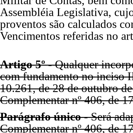
Militar de Contas, bem como
Assembléia Legislativa, cuj
proventos são calculados co
Vencimentos referidas no art
Artigo 5º -
Qualquer incorpo
com fundamento no inciso II
10.261, de 28 de outubro d
Complementar nº 406, de 17
Parágrafo único -
Será adap
Complementar nº 406, de 17