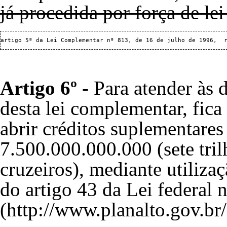
já procedida por força de le
artigo 5º da 
Lei Complementar nº 813, de 16 de julho de 1996
Artigo 6º -
Para atender às d
desta lei complementar, fica
abrir créditos suplementares
7.500.000.000.000 (sete tril
cruzeiros), mediante utiliza
do artigo 43 da
Lei federal 