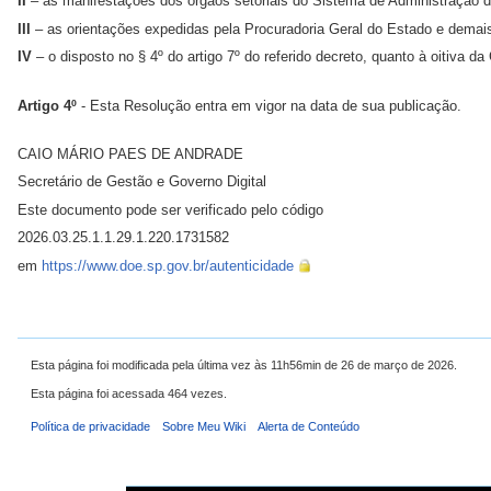
II
– as manifestações dos órgãos setoriais do Sistema de Administração de
III
– as orientações expedidas pela Procuradoria Geral do Estado e demai
IV
– o disposto no § 4º do artigo 7º do referido decreto, quanto à oitiva d
Artigo 4º
- Esta Resolução entra em vigor na data de sua publicação.
CAIO MÁRIO PAES DE ANDRADE
Secretário de Gestão e Governo Digital
Este documento pode ser verificado pelo código
2026.03.25.1.1.29.1.220.1731582
em
https://www.doe.sp.gov.br/autenticidade
Esta página foi modificada pela última vez às 11h56min de 26 de março de 2026.
Esta página foi acessada 464 vezes.
Política de privacidade
Sobre Meu Wiki
Alerta de Conteúdo