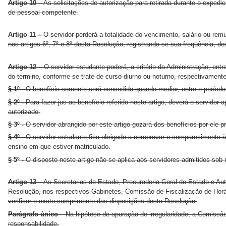
Artigo 10 –
As solicitações de autorização para retirada durante o exped
de pessoal competente.
Artigo 11 –
O servidor perderá a totalidade do vencimento, salário ou remu
nos artigos 6º, 7º e 8º desta Resolução, registrando-se sua freqüência, d
Artigo 12 –
O servidor-estudante poderá, a critério da Administração, entr
do término, conforme se trate de curso diurno ou noturno, respectivamente
§ 1º -
O benefício somente será concedido quando mediar, entre o período d
§ 2º -
Para fazer jus ao benefício referido neste artigo, deverá o servidor
autorizado.
§ 3º -
O servidor abrangido por este artigo gozará dos benefícios por ele pr
§ 4º -
O servidor-estudante fica obrigado a comprovar o comparecimento à
ensino em que estiver matriculado.
§ 5º -
O disposto neste artigo não se aplica aos servidores admitidos sob
Artigo 13 –
As Secretarias de Estado, Procuradoria-Geral do Estado e Auta
Resolução, nos respectivos Gabinetes, Comissão de Fiscalização de Horári
verificar o exato cumprimento das disposições desta Resolução.
Parágrafo único –
Na hipótese de apuração de irregularidade, a Comissão
responsabilidade.