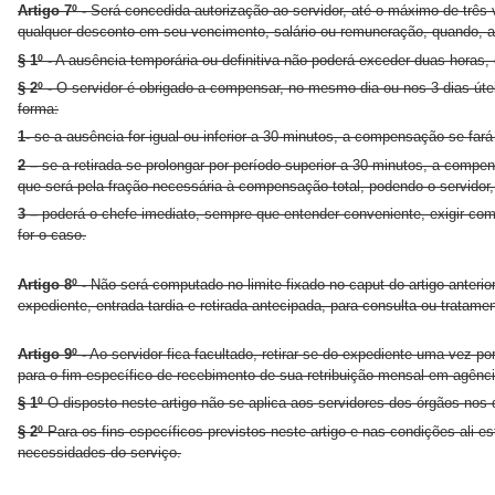
Artigo 7º -
Será concedida autorização ao servidor, até o máximo de três v
qualquer desconto em seu vencimento, salário ou remuneração, quando, a c
§ 1º -
A ausência temporária ou definitiva não poderá exceder duas horas,
§ 2º -
O servidor é obrigado a compensar, no mesmo dia ou nos 3 dias útei
forma:
1-
se a ausência for igual ou inferior a 30 minutos, a compensação se far
2 –
se a retirada se prolongar por período superior a 30 minutos, a compen
que será pela fração necessária à compensação total, podendo o servidor,
3 –
poderá o chefe imediato, sempre que entender conveniente, exigir com
for o caso.
Artigo 8º -
Não será computado no limite fixado no caput do artigo anterior
expediente, entrada tardia e retirada antecipada, para consulta ou tratam
Artigo 9º -
Ao servidor fica facultado, retirar-se do expediente uma vez 
para o fim específico de recebimento de sua retribuição mensal em agência 
§ 1º
O disposto neste artigo não se aplica aos servidores dos órgãos no
§ 2º
Para os fins específicos previstos neste artigo e nas condições ali e
necessidades do serviço.