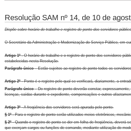
Resolução SAM nº 14, de 10 de agost
Dispõe sobre horário de trabalho e registro de ponto dos servidores públi
O Secretário da Administração e Modernização do Serviço Público, em cu
Artigo 1º -
O horário de trabalho e o registro de ponto dos servidores púb
estabelecidas nesta Resolução.
Parágrafo único –
Estão sujeitos ao registro de ponto todos os servidore
Artigo 2º -
Ponto é o registro pelo qual se verificará, diariamente, a entra
Parágrafo único –
Do registro de ponto deverão constar, expressamente, o 
licenças, saídas durante o expediente, compensações e outros afastamen
Artigo 3º -
A freqüência dos servidores será apurada pelo ponto.
§ 1º -
Para o registro de ponto serão utilizados meios eletrônicos, mecânic
§ 2º -
Quando o registro de ponto se der em folha de freqüência, deverá se
que exerçam cargos ou funções de comando, mediante utilização do mode