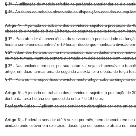
§ 3º -
A utilização do modelo referido no parágrafo anterior dar-se-á a partir
§ 4º -
As faltas ao trabalho observarão as disposições contidas na regula
Artigo 4º -
A jornada de trabalho dos servidores sujeitos à prestação de 4
obedecido o horário de 8 às 18 horas, de segunda a sexta-feira, com inte
§ 1º -
Para atender à conveniência do serviço ou à peculiaridade da função,
horária compreendida entre 7 e 19 horas, desde que mantida a divisão em 
§ 2º -
Além dos horários acima mencionados, nas unidades em que houver n
ou mais turmas, mantida sempre a jornada em dois períodos com interval
§ 3º -
Nas unidades em que, por sua natureza, seja indispensável o trabal
artigo, em duas turmas uma de segunda a sexta-feira e outra de terça-feir
§ 4º -
Para os fins específicos previstos neste artigo, cabe ao dirigente d
Artigo 5º -
A jornada de trabalho dos servidores sujeitos à prestação de 3
dentro da faixa horária compreendida entre 7 e 19 horas.
Parágrafo único –
Aplicam-se aos servidores abrangidos por este artigo as
Artigo 6º -
Poderá o servidor até 5 vezes por mês, sem desconto em seu v
unidade onde estiver em exercício, desde que compense o atraso no mes