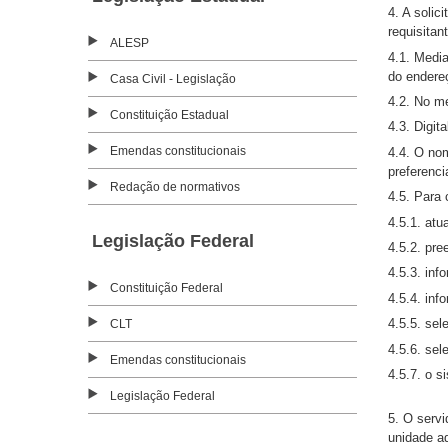
4. A solic
requisitan
ALESP
4.1. Media
do ender
Casa Civil - Legislação
4.2. No me
Constituição Estadual
4.3. Digit
Emendas constitucionais
4.4. O no
preferenc
Redação de normativos
4.5. Para 
4.5.1. at
Legislação Federal
4.5.2. pr
4.5.3. in
Constituição Federal
4.5.4. in
4.5.5. sel
CLT
4.5.6. se
Emendas constitucionais
4.5.7. o s
Legislação Federal
5. O servi
unidade a