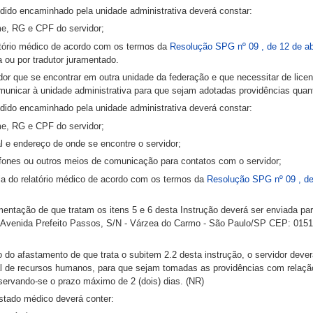
edido encaminhado pela unidade administrativa deverá constar:
me, RG e CPF do servidor;
latório médico de acordo com os termos da
Resolução SPG nº 09 , de 12 de ab
 ou por tradutor juramentado.
dor que se encontrar em outra unidade da federação e que necessitar de licen
municar à unidade administrativa para que sejam adotadas providências qua
edido encaminhado pela unidade administrativa deverá constar:
me, RG e CPF do servidor;
al e endereço de onde se encontre o servidor;
lefones ou outros meios de comunicação para contatos com o servidor;
pia do relatório médico de acordo com os termos da
Resolução SPG nº 09 , de 
mentação de que tratam os itens 5 e 6 desta Instrução deverá ser enviada pa
 Avenida Prefeito Passos, S/N - Várzea do Carmo - São Paulo/SP CEP: 0151
 do afastamento de que trata o subitem 2.2 desta instrução, o servidor deve
al de recursos humanos, para que sejam tomadas as providências com relaçã
servando-se o prazo máximo de 2 (dois) dias. (NR)
estado médico deverá conter: