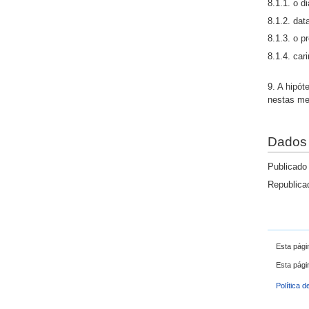
8.1.1. o d
8.1.2. dat
8.1.3. o 
8.1.4. ca
9. A hipót
nestas mes
Dados 
Publicado
Republica
Esta pági
Esta pági
Política d