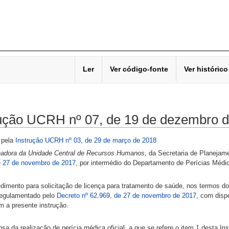
Ler
Ver código-fonte
Ver histórico
rução UCRH nº 07, de 19 de dezembro 
 pela
Instrução UCRH nº 03, de 29 de março de 2018
adora da Unidade Central de Recursos Humanos,
da Secretaria de Planejame
e 27 de novembro de 2017
, por intermédio do Departamento de Perícias Méd
dimento para solicitação de licença para tratamento de saúde, nos termos do
regulamentado pelo
Decreto nº 62.969, de 27 de novembro de 2017
, com dispe
m a presente instrução.
nsa da realização de perícia médica oficial, a que se refere o item 1 desta I