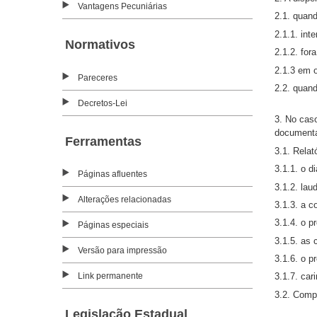
Vantagens Pecuniárias
2.1. quand
2.1.1. int
Normativos
2.1.2. for
2.1.3 em o
Pareceres
2.2. quand
Decretos-Lei
3. No caso
document
Ferramentas
3.1. Relat
3.1.1. o d
Páginas afluentes
3.1.2. la
Alterações relacionadas
3.1.3. a c
3.1.4. o p
Páginas especiais
3.1.5. as
Versão para impressão
3.1.6. o 
Link permanente
3.1.7. ca
3.2. Compr
Legislação Estadual