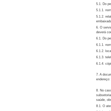
5.1. Do p
5.1.1. no
5.1.2. re
embaixada
6. O servi
deverá co
6.1. Do p
6.1.1. no
6.1.2. loc
6.1.3. te
6.1.4. có
7. A docu
endereço:
8. No caso
subsetori
saúde, ob
8.1. O at