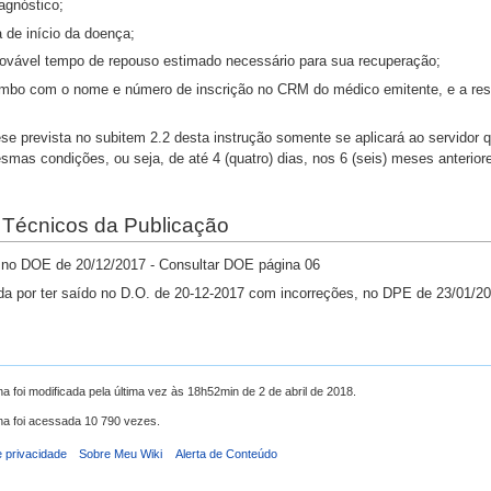
iagnóstico;
a de início da doença;
provável tempo de repouso estimado necessário para sua recuperação;
rimbo com o nome e número de inscrição no CRM do médico emitente, e a res
ese prevista no subitem 2.2 desta instrução somente se aplicará ao servidor
mas condições, ou seja, de até 4 (quatro) dias, nos 6 (seis) meses anterior
Técnicos da Publicação
 no DOE de 20/12/2017 - Consultar DOE página 06
da por ter saído no D.O. de 20-12-2017 com incorreções, no DPE de 23/01/2
na foi modificada pela última vez às 18h52min de 2 de abril de 2018.
na foi acessada 10 790 vezes.
e privacidade
Sobre Meu Wiki
Alerta de Conteúdo