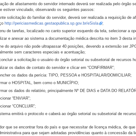
itação de afastamento do servidor internado deverá ser realizada pelo órgão s
te estiver vinculado, observando os seguintes passos:
nte solicitação do familiar do servidor, deverá ser realizada a requisição de 
eço
http://periciasmedicas.gestaopublica.sp.gov.br/eSisla
;
nu de tarefas, localizado no canto superior esquerdo da tela, selecionar a 
alizar e anexar ao sistema a documentação médica descrita no item 3 desta i
me do arquivo não pode ultrapassar 40 posições, devendo a extensão ser 
ialmente sem caracteres especiais e acentuação;
concluir a solicitação o usuário do órgão setorial ou subsetorial de recursos
ualizar os dados de contato do servidor e clicar em “CONFIRMAR”;
eencher os dados da perícia: TIPO, PESSOA e HOSPITALAR/DOMICILIAR;
formar o HOSPITAL, bem como o MUNICÍPIO;
formar os dados do relatório, principalmente Nº DE DIAS e DATA DO RELATÓ
ecionar “ENVIAR”;
lecionar “CONCLUIR”;
istema emitirá o protocolo e caberá ao órgão setorial ou subsetorial de recu
dor que se encontrar fora do país e que necessitar de licença médica, de que
dministrativa para que sejam adotadas providências quanto à concessão da 