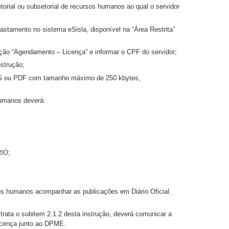
etorial ou subsetorial de recursos humanos ao qual o servidor
afastamento no sistema eSisla, disponível na “Área Restrita”
opção “Agendamento – Licença” e informar o CPF do servidor;
nstrução;
JPG ou PDF com tamanho máximo de 250 kbytes,
 humanos deverá:
RIO;
rsos humanos acompanhar as publicações em Diário Oficial.
 trata o subitem 2.1.2 desta instrução, deverá comunicar a
licença junto ao DPME.