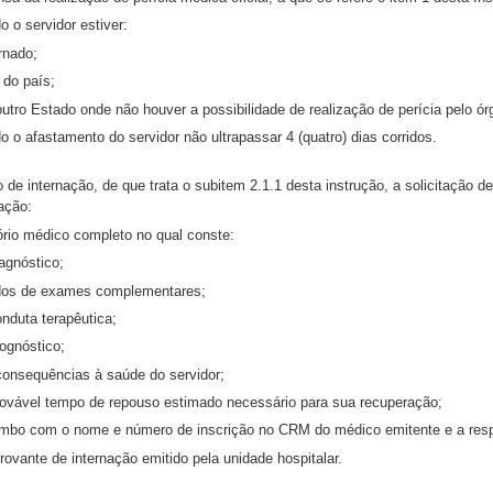
o o servidor estiver:
ernado;
a do país;
utro Estado onde não houver a possibilidade de realização de perícia pelo ó
o o afastamento do servidor não ultrapassar 4 (quatro) dias corridos.
 de internação, de que trata o subitem 2.1.1 desta instrução, a solicitação 
ação:
ório médico completo no qual conste:
iagnóstico;
udos de exames complementares;
onduta terapêutica;
rognóstico;
 consequências à saúde do servidor;
provável tempo de repouso estimado necessário para sua recuperação;
rimbo com o nome e número de inscrição no CRM do médico emitente e a resp
ovante de internação emitido pela unidade hospitalar.