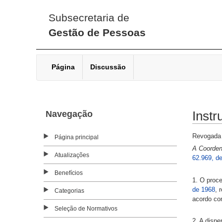
Subsecretaria de
Gestão de Pessoas
Página
Discussão
Navegação
Inst
Revogada
Página principal
A Coorden
Atualizações
62.969, d
Benefícios
1. O proce
de 1968
, 
Categorias
acordo co
Seleção de Normativos
2. A dispe