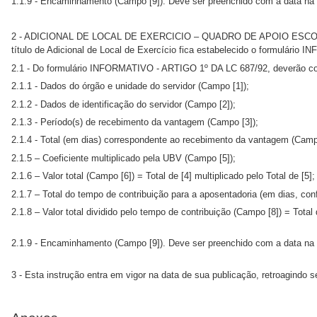
1.1.9 - Encaminhamento (Campo [9]). Deve ser preenchido com a data na 
2 - ADICIONAL DE LOCAL DE EXERCICIO – QUADRO DE APOIO ESCOLAR - 
título de Adicional de Local de Exercício fica estabelecido o formulário
2.1 - Do formulário INFORMATIVO - ARTIGO 1º DA LC 687/92, deverão co
2.1.1 - Dados do órgão e unidade do servidor (Campo [1]);
2.1.2 - Dados de identificação do servidor (Campo [2]);
2.1.3 - Período(s) de recebimento da vantagem (Campo [3]);
2.1.4 - Total (em dias) correspondente ao recebimento da vantagem (Campo
2.1.5 – Coeficiente multiplicado pela UBV (Campo [5]);
2.1.6 – Valor total (Campo [6]) = Total de [4] multiplicado pelo Total de [5];
2.1.7 – Total do tempo de contribuição para a aposentadoria (em dias, co
2.1.8 – Valor total dividido pelo tempo de contribuição (Campo [8]) = Total d
2.1.9 - Encaminhamento (Campo [9]). Deve ser preenchido com a data na 
3 - Esta instrução entra em vigor na data de sua publicação, retroagindo 