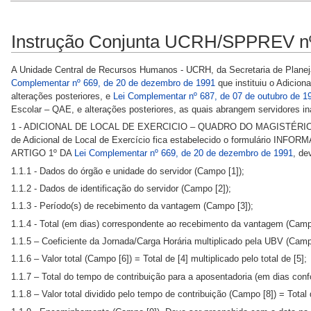
Instrução Conjunta UCRH/SPPREV nº
A Unidade Central de Recursos Humanos - UCRH, da Secretaria de Plane
Complementar nº 669, de 20 de dezembro de 1991
que instituiu o Adicion
alterações posteriores, e
Lei Complementar nº 687, de 07 de outubro de 1
Escolar – QAE, e alterações posteriores, as quais abrangem servidores in
1 - ADICIONAL DE LOCAL DE EXERCICIO – QUADRO DO MAGISTÉRIO - INATI
de Adicional de Local de Exercício fica estabelecido o formulário INFO
ARTIGO 1º DA
Lei Complementar nº 669, de 20 de dezembro de 1991
, de
1.1.1 - Dados do órgão e unidade do servidor (Campo [1]);
1.1.2 - Dados de identificação do servidor (Campo [2]);
1.1.3 - Período(s) de recebimento da vantagem (Campo [3]);
1.1.4 - Total (em dias) correspondente ao recebimento da vantagem (Campo
1.1.5 – Coeficiente da Jornada/Carga Horária multiplicado pela UBV (Camp
1.1.6 – Valor total (Campo [6]) = Total de [4] multiplicado pelo total de [5];
1.1.7 – Total do tempo de contribuição para a aposentadoria (em dias con
1.1.8 – Valor total dividido pelo tempo de contribuição (Campo [8]) = Total d