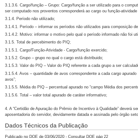
3.1.3.6. Cargo/função – Grupo: Cargo/função a ser utilizado para o compu
ser computado nos proventos corresponderá ao cargo ou função-atividade
3.1.4. Período não utilizado;
3.1.4.1. Período – informar os períodos não utilizados para composição de
3.1.4.2. Motivo: informar o motivo pelo qual o período informado não foi u
3.1.5. Total de percebimento do PIQ;
3.1.5.1. Cargo/Função-Atividade - Cargo/função exercido;
3.1.5.2. Grupo – grupo no qual o cargo está distribuido;
3.1.5.3. Valor do PIQ – Valor do PIQ referente a cada grupo a ser calcula
3.1.5.4. Avos – quantidade de avos correspondente a cada cargo apurado
avos”;
3.1.5.5. Média do PIQ – percentual apurado no “campo Média dos percentu
3.1.5.6. Total – valor total apurado de caráter informativo;
4. A “Certidão de Apuração do Prêmio de Incentivo à Qualidade” dever
aposentadoria do servidor, devidamente datada e assinada pelo órgão seto
Dados Técnicos da Publicação
Publicado no DOE de 03/06/2020 - Consultar DOE pág 22