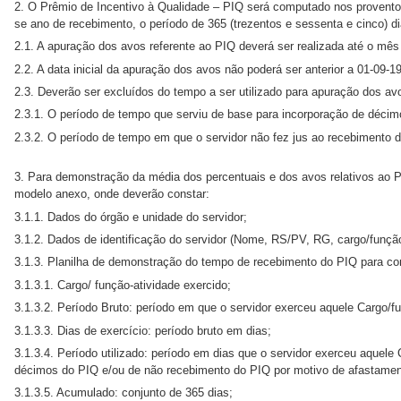
2. O Prêmio de Incentivo à Qualidade – PIQ será computado nos proventos
se ano de recebimento, o período de 365 (trezentos e sessenta e cinco) d
2.1. A apuração dos avos referente ao PIQ deverá ser realizada até o mês
2.2. A data inicial da apuração dos avos não poderá ser anterior a 01-09-1
2.3. Deverão ser excluídos do tempo a ser utilizado para apuração dos av
2.3.1. O período de tempo que serviu de base para incorporação de décim
2.3.2. O período de tempo em que o servidor não fez jus ao recebimento 
3. Para demonstração da média dos percentuais e dos avos relativos ao P
modelo anexo, onde deverão constar:
3.1.1. Dados do órgão e unidade do servidor;
3.1.2. Dados de identificação do servidor (Nome, RS/PV, RG, cargo/função
3.1.3. Planilha de demonstração do tempo de recebimento do PIQ para c
3.1.3.1. Cargo/ função-atividade exercido;
3.1.3.2. Período Bruto: período em que o servidor exerceu aquele Cargo/fu
3.1.3.3. Dias de exercício: período bruto em dias;
3.1.3.4. Período utilizado: período em dias que o servidor exerceu aquele
décimos do PIQ e/ou de não recebimento do PIQ por motivo de afastamen
3.1.3.5. Acumulado: conjunto de 365 dias;