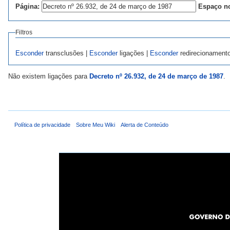
Página:
Espaço n
Filtros
Esconder
transclusões |
Esconder
ligações |
Esconder
redirecionament
Não existem ligações para
Decreto nº 26.932, de 24 de março de 1987
.
Política de privacidade
Sobre Meu Wiki
Alerta de Conteúdo