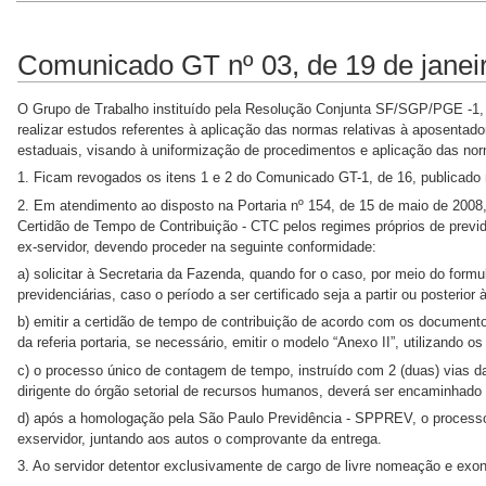
Comunicado GT nº 03, de 19 de janei
O Grupo de Trabalho instituído pela Resolução Conjunta SF/SGP/PGE -1, d
realizar estudos referentes à aplicação das normas relativas à aposentado
estaduais, visando à uniformização de procedimentos e aplicação das 
1. Ficam revogados os itens 1 e 2 do Comunicado GT-1, de 16, publicado n
2. Em atendimento ao disposto na Portaria nº 154, de 15 de maio de 2008,
Certidão de Tempo de Contribuição - CTC pelos regimes próprios de previd
ex-servidor, devendo proceder na seguinte conformidade:
a) solicitar à Secretaria da Fazenda, quando for o caso, por meio do form
previdenciárias, caso o período a ser certificado seja a partir ou posterior
b) emitir a certidão de tempo de contribuição de acordo com os document
da referia portaria, se necessário, emitir o modelo “Anexo II”, utilizando 
c) o processo único de contagem de tempo, instruído com 2 (duas) vias da
dirigente do órgão setorial de recursos humanos, deverá ser encaminha
d) após a homologação pela São Paulo Previdência - SPPREV, o processo 
exservidor, juntando aos autos o comprovante da entrega.
3. Ao servidor detentor exclusivamente de cargo de livre nomeação e ex