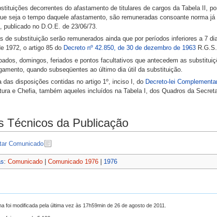
stituições decorrentes do afastamento de titulares de cargos da Tabela II, p
que seja o tempo daquele afastamento, são remuneradas consoante norma já 
, publicado no D.O.E. de 23/06/73.
s de substituição serão remunerados ainda que por períodos inferiores a 7 di
de 1972, o artigo 85 do
Decreto nº 42.850, de 30 de dezembro de 1963
R.G.S
bados, domingos, feriados e pontos facultativos que antecedem as substitui
gamento, quando subseqüentes ao último dia útil da substituição.
a das disposições contidas no artigo 1º, inciso I, do
Decreto-lei Complementar
tura e Chefia, também aqueles incluídos na Tabela I, dos Quadros da Secreta
 Técnicos da Publicação
tar Comunicado
as
:
Comunicado
|
Comunicado 1976
|
1976
na foi modificada pela última vez às 17h59min de 26 de agosto de 2011.