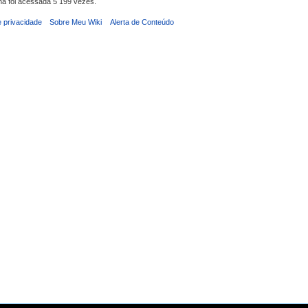
na foi acessada 5 199 vezes.
e privacidade
Sobre Meu Wiki
Alerta de Conteúdo