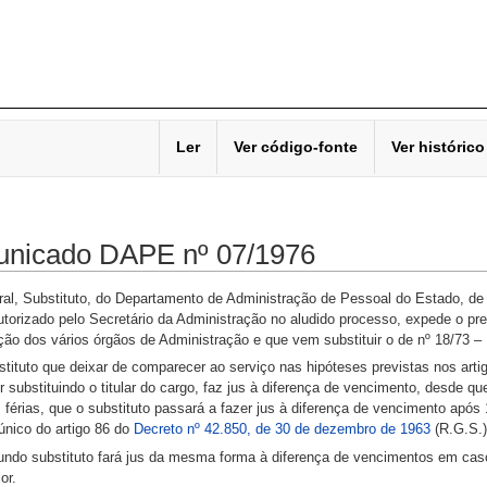
Ler
Ver código-fonte
Ver histórico
nicado DAPE nº 07/1976
eral, Substituto, do Departamento de Administração de Pessoal do Estado, d
orizado pelo Secretário da Administração no aludido processo, expede o pres
ação dos vários órgãos de Administração e que vem substituir o de nº 18/73 
tituto que deixar de comparecer ao serviço nas hipóteses previstas nos artig
r substituindo o titular do cargo, faz jus à diferença de vencimento, desde q
 férias, que o substituto passará a fazer jus à diferença de vencimento após
único do artigo 86 do
Decreto nº 42.850, de 30 de dezembro de 1963
(R.G.S.)
undo substituto fará jus da mesma forma à diferença de vencimentos em caso
or.