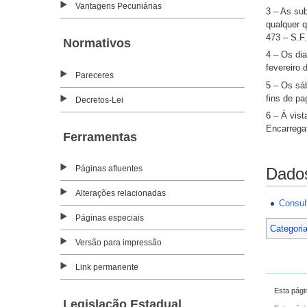
Vantagens Pecuniárias
3 – As sub
qualquer 
473 – S.F.
Normativos
4 – Os dia
fevereiro 
Pareceres
5 – Os sá
fins de pa
Decretos-Lei
6 – À vist
Encarrega
Ferramentas
Páginas afluentes
Dados
Alterações relacionadas
Consul
Páginas especiais
Categori
Versão para impressão
Link permanente
Esta pági
Legislação Estadual