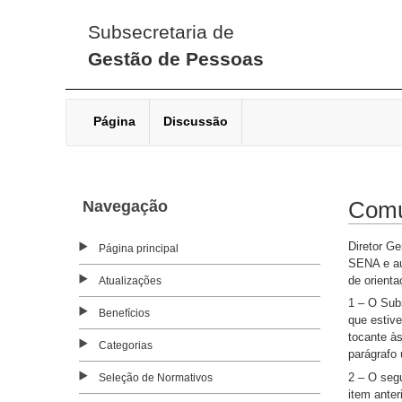
Subsecretaria de
Gestão de Pessoas
Página
Discussão
Navegação
Comu
Diretor G
Página principal
SENA e aut
de orient
Atualizações
1 – O Subs
Benefícios
que estive
tocante às
Categorias
parágrafo 
2 – O seg
Seleção de Normativos
item anteri