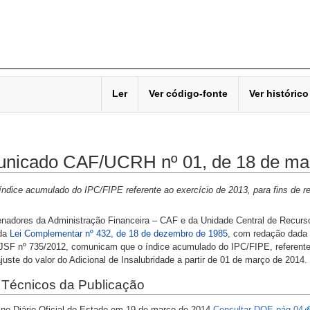
Ler
Ver código-fonte
Ver histórico
nicado CAF/UCRH nº 01, de 18 de ma
índice acumulado do IPC/FIPE referente ao exercício de 2013, para fins de re
nadores da Administração Financeira – CAF e da Unidade Central de Recurs
 da
Lei Complementar nº 432, de 18 de dezembro de 1985
, com redação dada
JSF nº 735/2012, comunicam que o índice acumulado do IPC/FIPE, referente 
ajuste do valor do Adicional de Insalubridade a partir de 01 de março de 2014.
Técnicos da Publicação
 no Diário Oficial do Estado em 19 de março de 2014
Consultar DOE pág 04