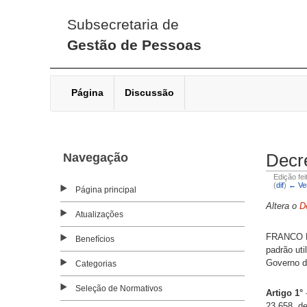
Subsecretaria de
Gestão de Pessoas
Página
Discussão
Navegação
Decre
Edição fe
(
dif
)
← Ver
Página principal
Altera o
D
Atualizações
FRANCO MO
Benefícios
padrão uti
Governo d
Categorias
Seleção de Normativos
Artigo 1°
-
23.658, de