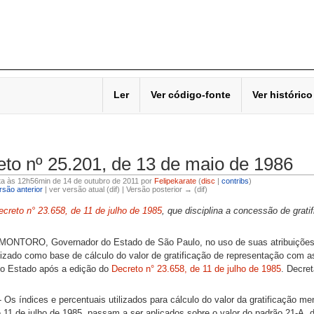
Ler
Ver código-fonte
Ver histórico
to nº 25.201, de 13 de maio de 1986
ita às 12h56min de 14 de outubro de 2011 por
Felipekarate
(
disc
|
contribs
)
são anterior
| ver versão atual (dif) | Versão posterior → (dif)
ecreto n° 23.658, de 11 de julho de 1985
, que disciplina a concessão de grat
NTORO, Governador do Estado de São Paulo, no uso de suas atribuições le
lizado como base de cálculo do valor de gratificação de representação com a
o Estado após a edição do
Decreto n° 23.658, de 11 de julho de 1985
. Decret
 Os índices e percentuais utilizados para cálculo do valor da gratificação me
 11 de julho de 1985, passam a ser aplicados sobre o valor do padrão 21-A, 