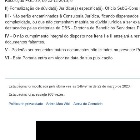
Resolução PGE-29, de 23-12-2015; e
h) Formalização de dúvida(s) Jurídica(s) específica(s). Ofício SubG-Cons 
III
- Não serão encaminhados à Consultoria Jurídica, ficando dispensados d
complexidade, ou que não contenham matéria ou dúvida jurídica a ser exa
destacados pelas diretorias da DBS - Diretoria de Benefícios Servidores Pú
IV
- O não cumprimento integral do disposto nos itens I e II ensejará a r
documentos faltantes.
V
- Poderão ser requeridos outros documentos não listados na presente Po
VI
- Esta Portaria entra em vigor na data de sua publicação
Esta página foi modificada pela última vez às 14h49min de 22 de março de 2023.
Esta página foi acessada 988 vezes.
Política de privacidade
Sobre Meu Wiki
Alerta de Conteúdo