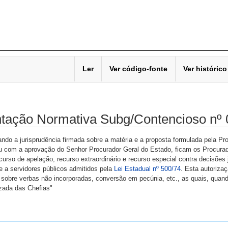
Ler
Ver código-fonte
Ver histórico
ntação Normativa Subg/Contencioso nº 
ndo a jurisprudência firmada sobre a matéria e a proposta formulada pela Pr
u com a aprovação do Senhor Procurador Geral do Estado, ficam os Procurad
ecurso de apelação, recurso extraordinário e recurso especial contra decisões
e a servidores públicos admitidos pela
Lei Estadual nº 500/74
. Esta autoriza
a sobre verbas não incorporadas, conversão em pecúnia, etc., as quais, quan
izada das Chefias"