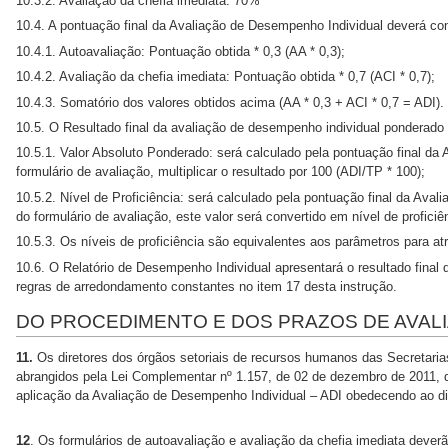
10.3.2. Avaliação da chefia imediata: 70%
10.4. A pontuação final da Avaliação de Desempenho Individual deverá con
10.4.1. Autoavaliação: Pontuação obtida * 0,3 (AA * 0,3);
10.4.2. Avaliação da chefia imediata: Pontuação obtida * 0,7 (ACI * 0,7);
10.4.3. Somatório dos valores obtidos acima (AA * 0,3 + ACI * 0,7 = ADI).
10.5. O Resultado final da avaliação de desempenho individual ponderado
10.5.1. Valor Absoluto Ponderado: será calculado pela pontuação final da
formulário de avaliação, multiplicar o resultado por 100 (ADI/TP * 100);
10.5.2. Nível de Proficiência: será calculado pela pontuação final da Av
do formulário de avaliação, este valor será convertido em nível de proficiê
10.5.3. Os níveis de proficiência são equivalentes aos parâmetros para at
10.6. O Relatório de Desempenho Individual apresentará o resultado final
regras de arredondamento constantes no item 17 desta instrução.
DO PROCEDIMENTO E DOS PRAZOS DE AVAL
11.
Os diretores dos órgãos setoriais de recursos humanos das Secretaria
abrangidos pela Lei Complementar nº 1.157, de 02 de dezembro de 2011, 
aplicação da Avaliação de Desempenho Individual – ADI obedecendo ao d
12
. Os formulários de autoavaliação e avaliação da chefia imediata deverã