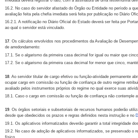
imediata deverá registrar o fato, com a assinatura de uma testemunha dev
16.2. No caso do servidor afastado do Órgão ou Entidade no período a que 
avaliação feita pela chefia imediata será feita por publicação no Diário Of
16.2.1. A notificação no Diário Oficial do Estado deverá ser feita por Por
ao qual o servidor está vinculado.
17
. Os cálculos envolvidos nos procedimentos da Avaliação de Desempen
de arredondamento:
17.1. Se o algarismo da primeira casa decimal for igual ou maior que cin
17.2. Se o algarismo da primeira casa decimal for menor que cinco, manté
18
. Ao servidor titular de cargo efetivo ou função-atividade permanente ab
ocupar cargo em comissão ou função de confiança de outro regime retribui
avaliado pelos instrumentos próprios do regime no qual exerce suas ativid
18.1. Caso o cargo em comissão ou função de confiança não contemple ava
19
. Os órgãos setoriais e subsetoriais de recursos humanos poderão utili
desde que obedecidos os prazos e regras definidos nesta instrução e no
D
19.1. Os aplicativos informatizados deverão garantir a total integridade do
19.2. No caso de adoção de aplicativos informatizados, se preservado o r
físico.