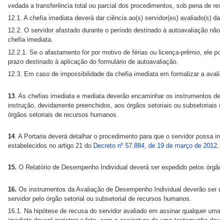
vedada a transferência total ou parcial dos procedimentos, sob pena de r
12.1. A chefia imediata deverá dar ciência ao(s) servidor(es) avaliado(s) 
12.2. O servidor afastado durante o período destinado à autoavaliação nã
chefia imediata.
12.2.1. Se o afastamento for por motivo de férias ou licença-prêmio, ele p
prazo destinado à aplicação do formulário de autoavaliação.
12.3. Em caso de impossibilidade da chefia imediata em formalizar a avali
13
. As chefias imediata e mediata deverão encaminhar os instrumentos de 
instrução, devidamente preenchidos, aos órgãos setoriais ou subsetoriais 
órgãos setoriais de recursos humanos.
14
. A Portaria deverá detalhar o procedimento para que o servidor possa i
estabelecidos no artigo 21 do
Decreto nº 57.884, de 19 de março de 2012
.
15.
O Relatório de Desempenho Individual deverá ser expedido pelos órgão
16.
Os instrumentos da Avaliação de Desempenho Individual deverão ser d
servidor pelo órgão setorial ou subsetorial de recursos humanos.
16.1. Na hipótese de recusa do servidor avaliado em assinar qualquer um