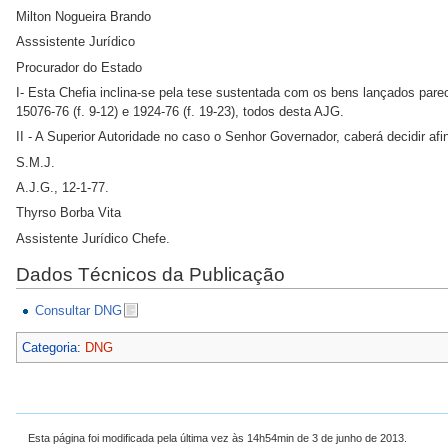
Milton Nogueira Brando
Asssistente Jurídico
Procurador do Estado
I- Esta Chefia inclina-se pela tese sustentada com os bens lançados parece
15076-76 (f. 9-12) e 1924-76 (f. 19-23), todos desta AJG.
II - A Superior Autoridade no caso o Senhor Governador, caberá decidir afin
S.M.J.
A.J.G., 12-1-77.
Thyrso Borba Vita
Assistente Jurídico Chefe.
Dados Técnicos da Publicação
Consultar DNG
Categoria
:
DNG
Esta página foi modificada pela última vez às 14h54min de 3 de junho de 2013.