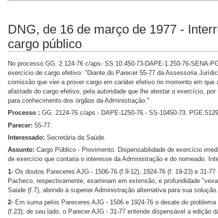
DNG, de 16 de março de 1977 - Inter
cargo público
No processo GG. 2.124-76 c/aps- SS.10.450-73-DAPE-1.250-76-SENA-PGE-
exercício de cargo efetivo: "Diante do Parecer 55-77 da Assessoria Juríd
comissão que vier a prover cargo em caráter efetivo no momento em que 
afastado do cargo efetivo, pela autoridade que lhe atestar o exercício, p
para conhecimento dos órgãos da Administração."
Processo :
GG. 2124-76 c/aps - DAPE-1250-76 - SS-10450-73. PGE 5129
Parecer:
55-77.
Interessado:
Secretária da Saúde.
Assunto:
Cargo Público - Provimento. Dispensabilidade de exercício imed
de exercício que contaria o interesse da Administração e do nomeado. Int
1-
Os doutos Pareceres AJG - 1506-76 (f.9-12), 1924-76 (f. 19-23) e 31-77
Pacheco, respectivamente, examinam em extensão, e profundidade "vexata q
Saúde (f.7), abrindo à superior Administração alternativa para sua solução.
2-
Em suma pelos Pareceres AJG - 1506 e 1924-76 o desate do problema de
(f.23); de seu lado, o Parecer AJG - 31-77 entende dispensável a edição da 