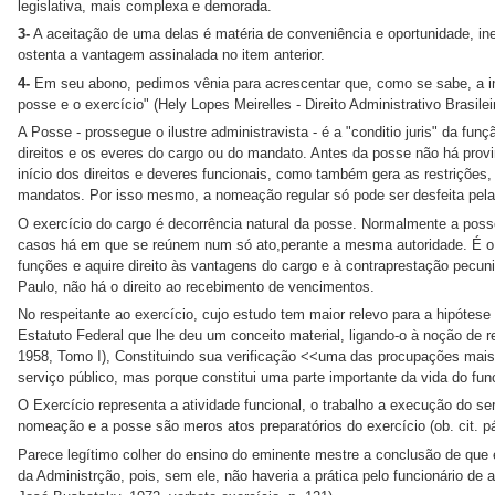
legislativa, mais complexa e demorada.
3-
A aceitação de uma delas é matéria de conveniência e oportunidade, in
ostenta a vantagem assinalada no item anterior.
4-
Em seu abono, pedimos vênia para acrescentar que, como se sabe, a i
posse e o exercício" (Hely Lopes Meirelles - Direito Administrativo Brasilei
A Posse - prossegue o ilustre administravista - é a "conditio juris" da fun
direitos e os everes do cargo ou do mandato. Antes da posse não há prov
início dos direitos e deveres funcionais, como também gera as restriçõe
mandatos. Por isso mesmo, a nomeação regular só pode ser desfeita pel
O exercício do cargo é decorrência natural da posse. Normalmente a pos
casos há em que se reúnem num só ato,perante a mesma autoridade. É o 
funções e aquire direito às vantagens do cargo e à contraprestação pecuni
Paulo, não há o direito ao recebimento de vencimentos.
No respeitante ao exercício, cujo estudo tem maior relevo para a hipótese
Estatuto Federal que lhe deu um conceito material, ligando-o à noção de 
1958, Tomo I), Constituindo sua verificação <<uma das procupações mai
serviço público, mas porque constitui uma parte importante da vida do func
O Exercício representa a atividade funcional, o trabalho a execução do serv
nomeação e a posse são meros atos preparatórios do exercício (ob. cit. p
Parece legítimo colher do ensino do eminente mestre a conclusão de que e
da Administrção, pois, sem ele, não haveria a prática pelo funcionário de at