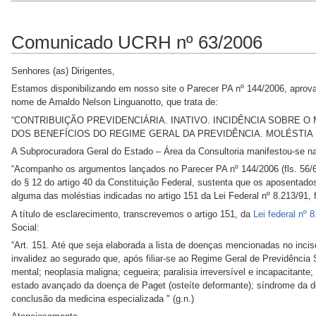
Comunicado UCRH nº 63/2006
Senhores (as) Dirigentes,
Estamos disponibilizando em nosso site o Parecer PA nº 144/2006, apro
nome de Arnaldo Nelson Linguanotto, que trata de:
“CONTRIBUIÇÃO PREVIDENCIÁRIA. INATIVO. INCIDÊNCIA SOBRE
DOS BENEFÍCIOS DO REGIME GERAL DA PREVIDÊNCIA. MOLÉSTIA 
A Subprocuradora Geral do Estado – Área da Consultoria manifestou-se n
“Acompanho os argumentos lançados no Parecer PA nº 144/2006 (fls. 56/66) 
do § 12 do artigo 40 da Constituição Federal, sustenta que os aposentado
alguma das moléstias indicadas no artigo 151 da Lei Federal nº 8.213/91, 
A título de esclarecimento, transcrevemos o artigo 151, da
Lei federal nº 
Social:
“Art. 151. Até que seja elaborada a lista de doenças mencionadas no incis
invalidez ao segurado que, após filiar-se ao Regime Geral de Previdência 
mental; neoplasia maligna; cegueira; paralisia irreversível e incapacitante
estado avançado da doença de Paget (osteíte deformante); síndrome da d
conclusão da medicina especializada " (g.n.)