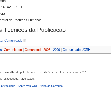
mente,
RIA BASSOTTI
dora
entral de Recursos Humanos
 Técnicos da Publicação
tar Comunicado
as
:
Comunicado
|
Comunicado 2006
|
2006
|
Comunicado UCRH
na foi modificada pela última vez às 12h35min de 11 de dezembro de 2018.
na foi acessada 7 275 vezes.
e privacidade
Sobre Meu Wiki
Alerta de Conteúdo