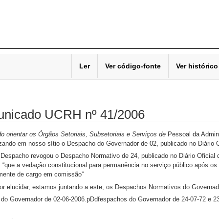
Ler
Ver código-fonte
Ver histórico
nicado UCRH nº 41/2006
o orientar os Órgãos Setoriais, Subsetoriais e Serviços de
Pessoal da Admini
izando em nosso sítio o Despacho do Governador de 02, publicado no Diário O
 Despacho revogou o Despacho Normativo de 24, publicado no Diário Oficial d
, “que a vedação constitucional para permanência no serviço público após os
mente de cargo em comissão”
or elucidar, estamos juntando a este, os Despachos Normativos do Governado
do Governador de 02-06-2006.pDdfespachos do Governador de 24-07-72 e 23