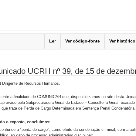
Ler
Ver código-fonte
Ver histórico
nicado UCRH nº 39, de 15 de dezembr
) Dirigente de Recursos Humanos,
sente a finalidade de COMUNICAR que, disponibilizamos no site desta Unid
 aprovado pela Subprocuradora Geral do Estado – Consultoria Geral, exara
, que trata de Perda de Cargo Determinada em Sentença Penal Condenatória, 
odo o exposto, concluímos:
 confunde a "perda de cargo", como efeito da condenação criminal, com a a
blico, ao cabo de processo administrativo disciplinar;