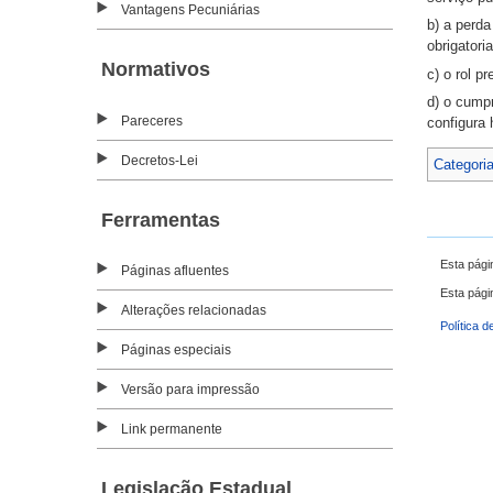
Vantagens Pecuniárias
b) a perda
obrigatori
Normativos
c) o rol p
d) o cumpr
Pareceres
configura
Decretos-Lei
Categori
Ferramentas
Esta pági
Páginas afluentes
Esta pági
Alterações relacionadas
Política d
Páginas especiais
Versão para impressão
Link permanente
Legislação Estadual