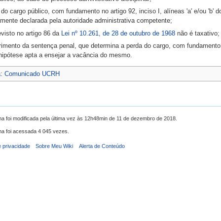
 do cargo público, com fundamento no artigo 92, inciso I, alíneas 'a' e/ou 'b'
amente declarada pela autoridade administrativa competente;
revisto no artigo 86 da
Lei nº 10.261, de 28 de outubro de 1968
não é taxativo;
imento da sentença penal, que determina a perda do cargo, com fundamento no 
 hipótese apta a ensejar a vacância do mesmo.
a
:
Comunicado UCRH
na foi modificada pela última vez às 12h48min de 11 de dezembro de 2018.
na foi acessada 4 045 vezes.
e privacidade
Sobre Meu Wiki
Alerta de Conteúdo