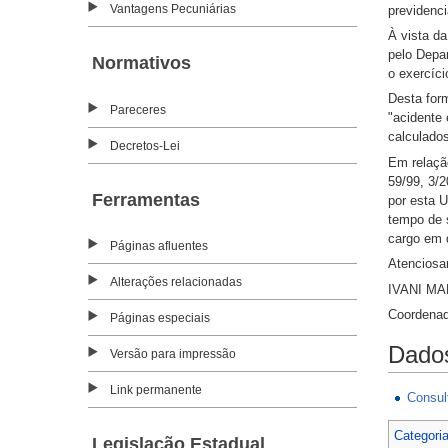
Vantagens Pecuniárias
previdenci
À vista da
pelo Depa
Normativos
o exercíci
Desta for
Pareceres
"acidente 
calculado
Decretos-Lei
Em relação
59/99, 3/2
Ferramentas
por esta U
tempo de s
cargo em q
Páginas afluentes
Atenciosa
Alterações relacionadas
IVANI MA
Coordena
Páginas especiais
Dados
Versão para impressão
Link permanente
Consul
Categori
Legislação Estadual