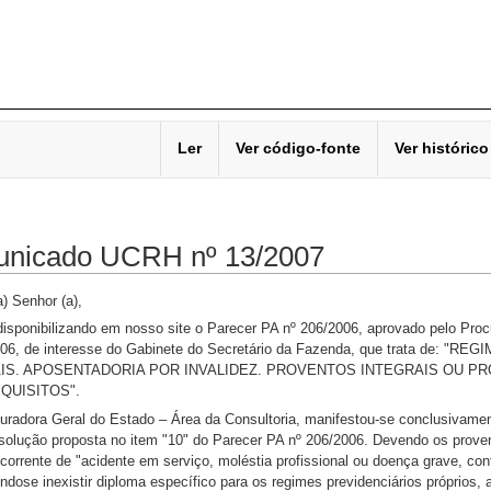
Ler
Ver código-fonte
Ver histórico
nicado UCRH nº 13/2007
) Senhor (a),
isponibilizando em nosso site o Parecer PA nº 206/2006, aprovado pelo Pro
06, de interesse do Gabinete do Secretário da Fazenda, que trata de
IS. APOSENTADORIA POR INVALIDEZ. PROVENTOS INTEGRAIS OU PRO
EQUISITOS".
uradora Geral do Estado – Área da Consultoria, manifestou-se conclusivament
 solução proposta no item "10" do Parecer PA nº 206/2006. Devendo os proven
orrente de "acidente em serviço, moléstia profissional ou doença grave, contag
dose inexistir diploma específico para os regimes previdenciários próprios, 