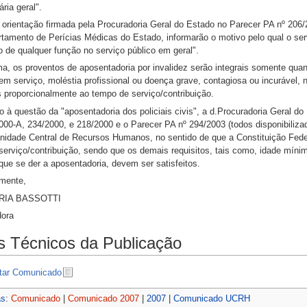
ária geral".
 orientação firmada pela Procuradoria Geral do Estado no Parecer PA nº 206/2
rtamento de Perícias Médicas do Estado, informarão o motivo pelo qual o se
o de qualquer função no serviço público em geral".
ma, os proventos de aposentadoria por invalidez serão integrais somente qua
em serviço, moléstia profissional ou doença grave, contagiosa ou incurável,
s proporcionalmente ao tempo de serviço/contribuição.
 à questão da "aposentadoria dos policiais civis", a d.Procuradoria Geral do
000-A, 234/2000, e 218/2000 e o Parecer PA nº 294/2003 (todos disponibilizad
nidade Central de Recursos Humanos, no sentido de que a Constituição Federa
erviço/contribuição, sendo que os demais requisitos, tais como, idade mínim
ue se der a aposentadoria, devem ser satisfeitos.
mente,
RIA BASSOTTI
dora
 Técnicos da Publicação
tar Comunicado
as
:
Comunicado
|
Comunicado 2007
|
2007
|
Comunicado UCRH