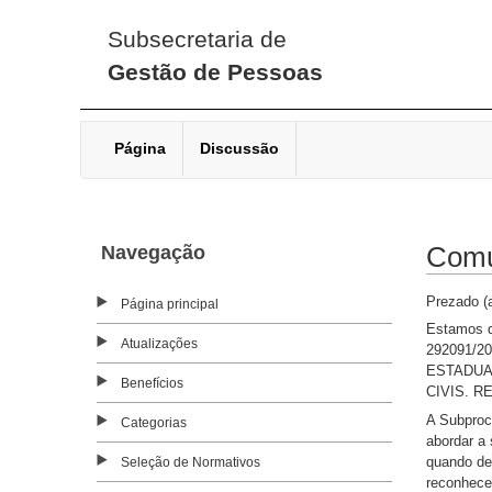
Subsecretaria de
Gestão de Pessoas
Página
Discussão
Navegação
Comu
Prezado (a
Página principal
Estamos d
Atualizações
292091/20
ESTADUA
Benefícios
CIVIS. R
A Subproc
Categorias
abordar a
quando dec
Seleção de Normativos
reconhecen