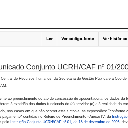
Ler
Ver código-fonte
Ver histórico
nicado Conjunto UCRH/CAF nº 01/20
 Central de Recursos Humanos, da Secretaria de Gestão Pública e a Coorden
AM:
ente ao preenchimento do ato de concessão de aposentadoria, os dados da 
erem à exatidão dos dados funcionais do (a) servidor (a) e à realidade do c
do, nos casos em que não ocorrer esta sintonia, as expressões: "conforme 
de pagamento" contidas no Roteiro de Preenchimento - Anexo IV, da
Instruçã
do pela
Instrução Conjunta UCRH/CAF nº 01, de 18 de dezembro de 2006
, de