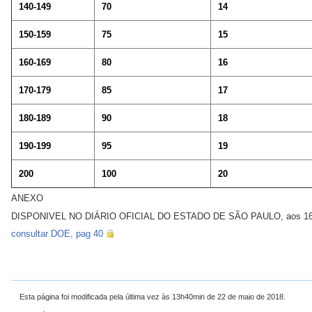
140-149
70
14
150-159
75
15
160-169
80
16
170-179
85
17
180-189
90
18
190-199
95
19
200
100
20
ANEXO
DISPONIVEL NO DIÁRIO OFICIAL DO ESTADO DE SÃO PAULO, aos 16 de
consultar DOE, pag 40
Esta página foi modificada pela última vez às 13h40min de 22 de maio de 2018.