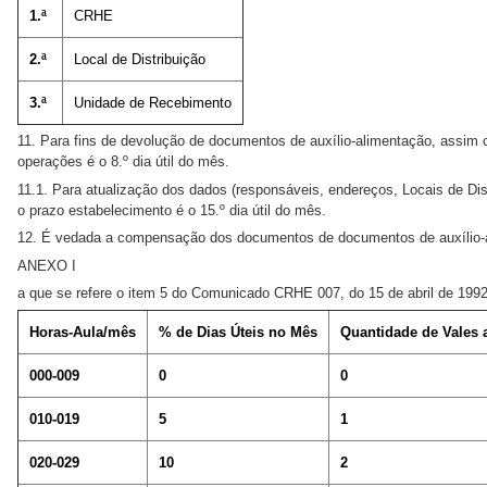
1.ª
CRHE
2.ª
Local de Distribuição
3.ª
Unidade de Recebimento
11. Para fins de devolução de documentos de auxílio-alimentação, assim
operações é o 8.º dia útil do mês.
11.1. Para atualização dos dados (responsáveis, endereços, Locais de Dis
o prazo estabelecimento é o 15.º dia útil do mês.
12. É vedada a compensação dos documentos de documentos de auxílio-ali
ANEXO I
a que se refere o item 5 do Comunicado CRHE 007, do 15 de abril de 199
Horas-Aula/mês
% de Dias Úteis no Mês
Quantidade de Vales a
000-009
0
0
010-019
5
1
020-029
10
2