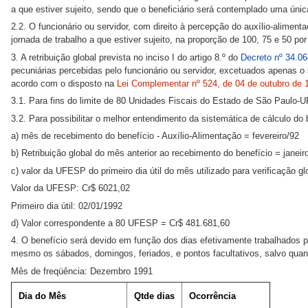
a que estiver sujeito, sendo que o beneficiário será contemplado uma únic
2.2. O funcionário ou servidor, com direito à percepção do auxílio-alimen
jornada de trabalho a que estiver sujeito, na proporção de 100, 75 e 50 p
3. A retribuição global prevista no inciso I do artigo 8.º do
Decreto nº 34.06
pecuniárias percebidas pelo funcionário ou servidor, excetuados apenas o 
acordo com o disposto na
Lei Complementar nº 524, de 04 de outubro de 
3.1. Para fins do limite de 80 Unidades Fiscais do Estado de São Paulo
3.2. Para possibilitar o melhor entendimento da sistemática de cálculo do
a) mês de recebimento do benefício - Auxílio-Alimentação = fevereiro/92
b) Retribuição global do mês anterior ao recebimento do benefício = janeir
c) valor da UFESP do primeiro dia útil do mês utilizado para verificação gl
Valor da UFESP: Cr$ 6021,02
Primeiro dia útil: 02/01/1992
d) Valor correspondente a 80 UFESP = Cr$ 481.681,60
4. O benefício será devido em função dos dias efetivamente trabalhados pe
mesmo os sábados, domingos, feriados, e pontos facultativos, salvo qua
Mês de freqüência: Dezembro 1991
Dia do Mês
Qtde dias
Ocorrência