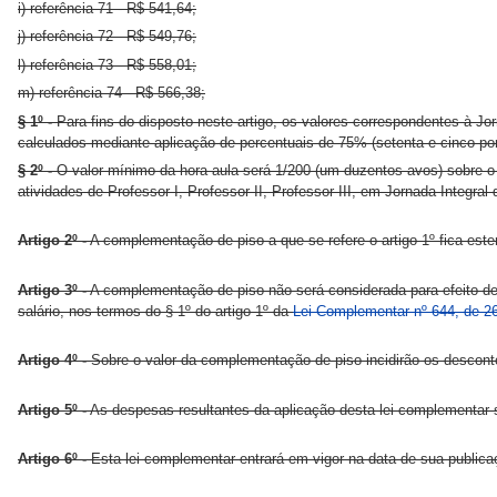
i) referência 71 - R$ 541,64;
j) referência 72 - R$ 549,76;
l) referência 73 - R$ 558,01;
m) referência 74 - R$ 566,38;
§ 1º -
Para fins do disposto neste artigo, os valores correspondentes à J
calculados mediante aplicação de percentuais de 75% (setenta e cinco por
§ 2º -
O valor mínimo da hora-aula será 1/200 (um duzentos avos) sobre o 
atividades de Professor I, Professor II, Professor III, em Jornada Integral
Artigo 2º -
A complementação de piso a que se refere o artigo 1º fica est
Artigo 3º -
A complementação de piso não será considerada para efeito de
salário, nos termos do § 1º do artigo 1º da
Lei Complementar nº 644, de 2
Artigo 4º -
Sobre o valor da complementação de piso incidirão os desconto
Artigo 5º -
As despesas resultantes da aplicação desta lei complementar 
Artigo 6º -
Esta lei complementar entrará em vigor na data de sua publicaç