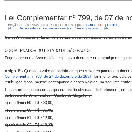
Lei Complementar nº 799, de 07 de 
Edição feita às 16h33min de 28 de julho de 2011 por
Thsantos
(
disc
|
contribs
)
(
dif
)
← Versão anterior
|
ver versão atual
(
dif
) |
Versão posterior →
(
dif
)
Concede complementação de piso aos docentes integrantes do Quadro do M
O GOVERNADOR DO ESTADO DE SÃO PAULO:
Faço saber que a Assembléia Legislativa decreta e eu promulgo a seguint
Artigo 1º -
Quando o valor do padrão em que estiver enquadrado o docente 
Complementar nº 788, de 27 de dezembro de 1994
, for inferior aos valo
retribuição global mensal corresponda a esses valores, na seguinte confo
I -
para os ocupantes de cargos ou função-atividade de Professor I, em Jo
da Escala de Vencimentos - Quadro do Magistério:
a) referência 59 - R$ 400,00;
b) referência 60 - R$ 406,00;
c) referência 61 - R$ 412,09;
d) referência 62 - R$ 418,27;