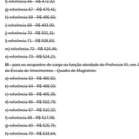
f) referência 66 - R$ 472,32;
g) referência 67 - R$ 479,41;
h) referência 68 - R$ 486,60;
i) referência 69 - R$ 493,90;
j) referência 70 - R$ 501,31;
l) referência 71 - R$ 508,83;
m) referência 72 - R$ 516,46;
n) referência 73 - R$ 524,21;
III -
para os ocupantes de cargo ou função-atividade de Professor III, em 
da Escala de Vencimentos - Quadro do Magistério:
a) referência 63 - R$ 480,82;
b) referência 64 - R$ 488,03;
c) referência 65 - R$ 495,35;
d) referência 66 - R$ 502,78;
e) referência 67 - R$ 510,32;
f) referência 68 - R$ 517,98;
g) referência 69 - R$ 525,75;
h) referência 70 - R$ 533,64;