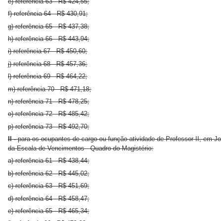
e) referência 63 - R$ 424,55;
f) referência 64 - R$ 430,91;
g) referência 65 - R$ 437,38;
h) referência 66 - R$ 443,94;
i) referência 67 - R$ 450,60;
j) referência 68 - R$ 457,36;
l) referência 69 - R$ 464,22;
m) referência 70 - R$ 471,18;
n) referência 71 - R$ 478,25;
o) referência 72 - R$ 485,42;
p) referência 73 - R$ 492,70;
II -
para os ocupantes de cargo ou função-atividade de Professor II, em J
da Escala de Vencimentos - Quadro do Magistério:
a) referência 61 - R$ 438,44;
b) referência 62 - R$ 445,02;
c) referência 63 - R$ 451,69;
d) referência 64 - R$ 458,47;
e) referência 65 - R$ 465,34;