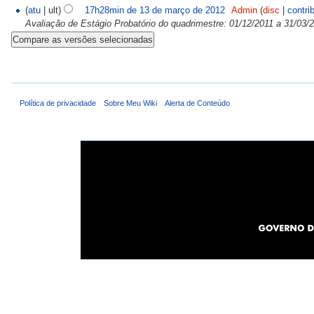
(
atu
| ult)
17h28min de 13 de março de 2012
Admin
(
disc
|
contri
Avaliação de Estágio Probatório do quadrimestre: 01/12/2011 a 31/03/
Política de privacidade
Sobre Meu Wiki
Alerta de Conteúdo