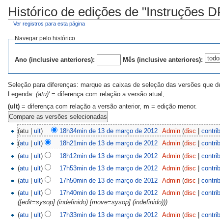
Histórico de edições de "Instruções 
Ver registros para esta página
Navegar pelo histórico
Ano (inclusive anteriores):
Mês (inclusive anteriores):
Seleção para diferenças: marque as caixas de seleção das versões que des
Legenda:
(atu)'
= diferença com relação a versão atual,
(ult)
= diferença com relação a versão anterior,
m
= edição menor.
(atu |
ult
)
18h34min de 13 de março de 2012
Admin
(
disc
|
contri
(
atu
|
ult
)
18h21min de 13 de março de 2012
Admin
(
disc
|
contri
(
atu
|
ult
)
18h12min de 13 de março de 2012
Admin
(
disc
|
contri
(
atu
|
ult
)
17h53min de 13 de março de 2012
Admin
(
disc
|
contri
(
atu
|
ult
)
17h50min de 13 de março de 2012
Admin
(
disc
|
contri
(
atu
|
ult
)
17h40min de 13 de março de 2012
Admin
(
disc
|
contri
([edit=sysop] (indefinido) [move=sysop] (indefinido)))
(
atu
|
ult
)
17h33min de 13 de março de 2012
Admin
(
disc
|
contri