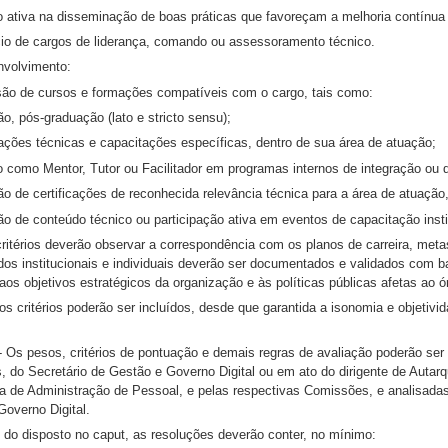
 ativa na disseminação de boas práticas que favoreçam a melhoria contínua e
io de cargos de liderança, comando ou assessoramento técnico.
nvolvimento:
ão de cursos e formações compatíveis com o cargo, tais como:
o, pós-graduação (lato e stricto sensu);
cações técnicas e capacitações específicas, dentro de sua área de atuação;
 como Mentor, Tutor ou Facilitador em programas internos de integração ou
 de certificações de reconhecida relevância técnica para a área de atuação, 
o de conteúdo técnico ou participação ativa em eventos de capacitação insti
ritérios deverão observar a correspondência com os planos de carreira, metas
dos institucionais e individuais deverão ser documentados e validados com b
aos objetivos estratégicos da organização e às políticas públicas afetas ao ó
s critérios poderão ser incluídos, desde que garantida a isonomia e objetivid
- Os pesos, critérios de pontuação e demais regras de avaliação poderão ser
, do Secretário de Gestão e Governo Digital ou em ato do dirigente de Autarqu
a de Administração de Pessoal, e pelas respectivas Comissões, e analisada
Governo Digital.
 do disposto no caput, as resoluções deverão conter, no mínimo: