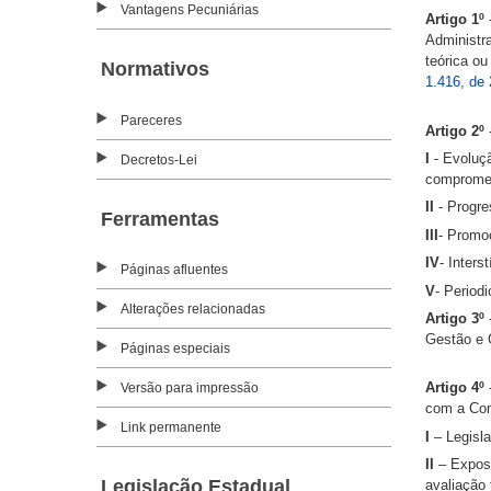
Vantagens Pecuniárias
Artigo 1º
Administr
teórica o
Normativos
1.416, de
Pareceres
Artigo 2º
I
- Evoluçã
Decretos-Lei
compromet
II
- Progre
Ferramentas
III
- Promoç
IV
- Inters
Páginas afluentes
V
- Period
Alterações relacionadas
Artigo 3º
Gestão e 
Páginas especiais
Artigo 4º
Versão para impressão
com a Com
Link permanente
I
– Legisl
II
– Expos
Legislação Estadual
avaliação 