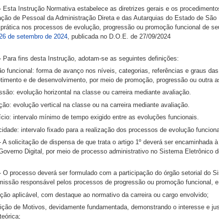
- Esta Instrução Normativa estabelece as diretrizes gerais e os procediment
ação de Pessoal da Administração Direta e das Autarquias do Estado de São 
u prática nos processos de evolução, progressão ou promoção funcional de se
 26 de setembro de 2024
, publicada no D.O.E. de 27/09/2024
- Para fins desta Instrução, adotam-se as seguintes definições:
o funcional: forma de avanço nos níveis, categorias, referências e graus da
imento e de desenvolvimento, por meio de promoção, progressão ou outra a
ssão: evolução horizontal na classe ou carreira mediante avaliação.
ão: evolução vertical na classe ou na carreira mediante avaliação.
tício: intervalo mínimo de tempo exigido entre as evoluções funcionais.
icidade: intervalo fixado para a realização dos processos de evolução funciona
- A solicitação de dispensa de que trata o artigo 1º deverá ser encaminhada
Governo Digital, por meio de processo administrativo no Sistema Eletrônico 
- O processo deverá ser formulado com a participação do órgão setorial do 
issão responsável pelos processos de progressão ou promoção funcional, e 
ação aplicável, com destaque ao normativo da carreira ou cargo envolvido;
ição de Motivos, devidamente fundamentada, demonstrando o interesse e justi
teórica;