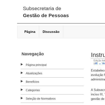
Subsecretaria de
Gestão de Pessoas
Página
Discussão
Navegação
Instr
Edição fe
(
dif
)
← Ver
Página principal
Estabelece
Atualizações
evolução 
administra
Benefícios
A Subsecr
Categorias
inciso III,
Seleção de Normativos
gestão de 