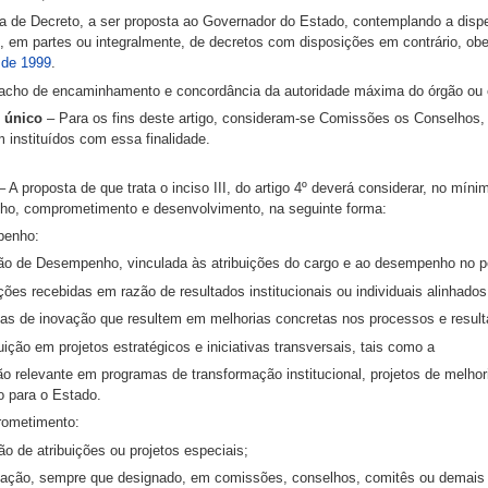
a de Decreto, a ser proposta ao Governador do Estado, contemplando a dis
, em partes ou integralmente, de decretos com disposições em contrário, o
 de 1999
.
acho de encaminhamento e concordância da autoridade máxima do órgão ou e
o único
– Para os fins deste artigo, consideram-se Comissões os Conselhos, 
 instituídos com essa finalidade.
 A proposta de que trata o inciso III, do artigo 4º deverá considerar, no míni
o, comprometimento e desenvolvimento, na seguinte forma:
penho:
ão de Desempenho, vinculada às atribuições do cargo e ao desempenho no pe
es recebidas em razão de resultados institucionais ou individuais alinhados 
vas de inovação que resultem em melhorias concretas nos processos e result
ição em projetos estratégicos e iniciativas transversais, tais como a
ão relevante em programas de transformação institucional, projetos de melho
o para o Estado.
ometimento:
 de atribuições ou projetos especiais;
pação, sempre que designado, em comissões, conselhos, comitês ou demais co