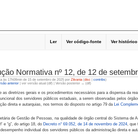
Ler
Ver código-fonte
Ver histórico
ução Normativa nº 12, de 12 de setemb
ita às 17h08min de 15 de setembro de 2025 por
Zilvania
(
disc
|
contribs
)
são anterior
| ver versão atual (dif) | Versão posterior → (dif)
 as diretrizes gerais e os procedimentos necessários para a dispensa da real
funcional dos servidores públicos estaduais, a serem observadas pelos órgão
ção direta e autarquias, nos termos do disposto no artigo 79 da
Lei Compleme
etária de Gestão de Pessoas, na qualidade de órgão central do Sistema de 
 ‘f’ e “g”, do artigo 18, do
Decreto n° 69.052, de 14 de novembro de 2024
, que
desempenho individual dos servidores públicos da administração direta e aut