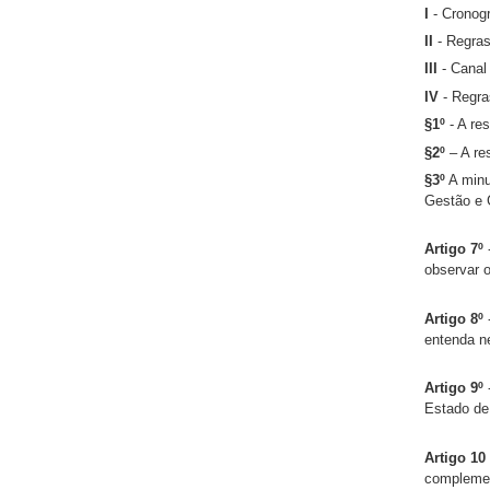
I
- Cronog
II
- Regras
III
- Canal 
IV
- Regr
§1º
- A res
§2º
– A re
§3º
A minu
Gestão e G
Artigo 7º
observar o
Artigo 8º
entenda ne
Artigo 9º
Estado de
Artigo 1
complemen