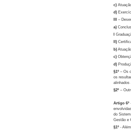
c)
Atuação
d)
Exercíc
III
– Dese
a)
Conclus
I
Graduaçã
II)
Certifi
b)
Atuação
c)
Obtenção
d)
Produçã
§1º
– Os c
os resulta
alinhados 
§2º
– Outro
Artigo 6º
envolvidas
do Sistem
Gestão e 
§1º
- Além