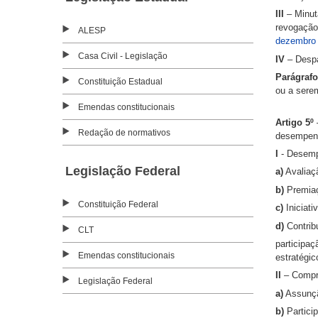
III
– Minut
revogação
ALESP
dezembro
Casa Civil - Legislação
IV
– Desp
Parágraf
Constituição Estadual
ou a serem
Emendas constitucionais
Artigo 5º
–
Redação de normativos
desempenh
I
- Desem
Legislação Federal
a)
Avaliaç
b)
Premiaçõ
Constituição Federal
c)
Iniciati
d)
Contribu
CLT
participaç
Emendas constitucionais
estratégic
II
– Compr
Legislação Federal
a)
Assunção
b)
Partici