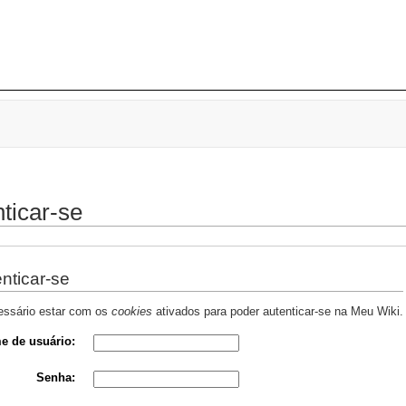
ticar-se
nticar-se
essário estar com os
cookies
ativados para poder autenticar-se na Meu Wiki.
e de usuário:
Senha: