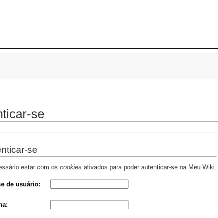
ticar-se
nticar-se
essário estar com os
cookies
ativados para poder autenticar-se na Meu Wiki.
e de usuário:
ha: