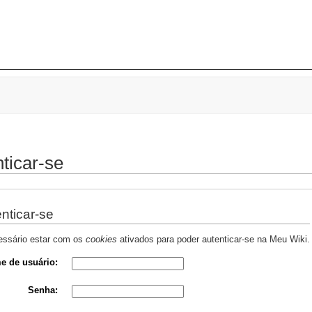
ticar-se
nticar-se
essário estar com os
cookies
ativados para poder autenticar-se na Meu Wiki.
e de usuário:
Senha: