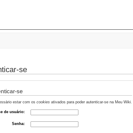
ticar-se
nticar-se
essário estar com os
cookies
ativados para poder autenticar-se na Meu Wiki.
e de usuário:
Senha: