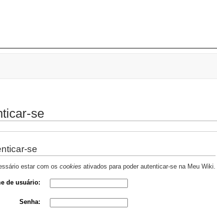
ticar-se
nticar-se
essário estar com os
cookies
ativados para poder autenticar-se na Meu Wiki.
e de usuário:
Senha: