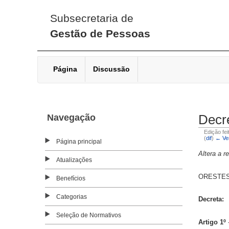
Subsecretaria de
Gestão de Pessoas
Página
Discussão
Navegação
Decre
Edição fe
(
dif
)
← Ver
Página principal
Altera a 
Atualizações
ORESTES Q
Benefícios
Categorias
Decreta:
Seleção de Normativos
Artigo 1º