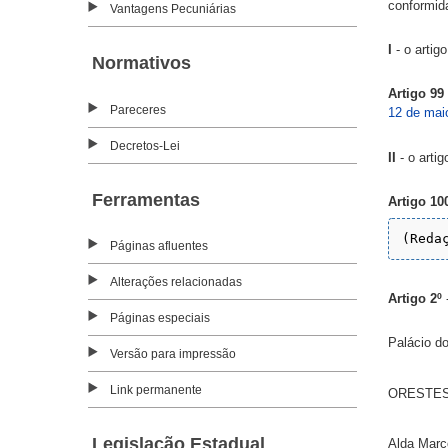
conformid
Vantagens Pecuniárias
I
- o artigo
Normativos
Artigo 99
Pareceres
12 de mai
Decretos-Lei
II
- o artig
Ferramentas
Artigo 10
Páginas afluentes
Alterações relacionadas
Artigo 2º
Páginas especiais
Palácio d
Versão para impressão
Link permanente
ORESTES
Legislação Estadual
Alda Marc