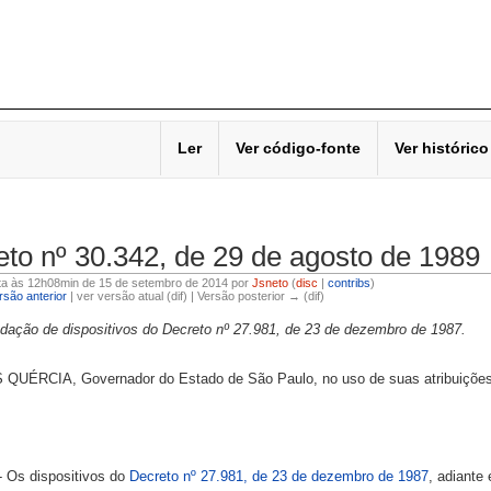
Ler
Ver código-fonte
Ver histórico
to nº 30.342, de 29 de agosto de 1989
ita às 12h08min de 15 de setembro de 2014 por
Jsneto
(
disc
|
contribs
)
são anterior
| ver versão atual (dif) | Versão posterior → (dif)
redação de dispositivos do Decreto nº 27.981, de 23 de dezembro de 1987.
UÉRCIA, Governador do Estado de São Paulo, no uso de suas atribuições 
- Os dispositivos do
Decreto nº 27.981, de 23 de dezembro de 1987
, adiante