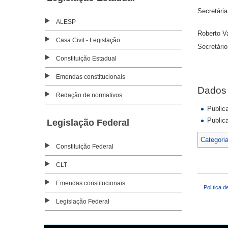
Secretári
ALESP
Roberto V
Casa Civil - Legislação
Secretári
Constituição Estadual
Emendas constitucionais
Dados 
Redação de normativos
Public
Public
Legislação Federal
Categori
Constituição Federal
CLT
Emendas constitucionais
Política d
Legislação Federal