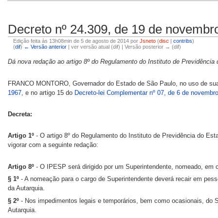
Decreto nº 24.309, de 19 de novembr
Edição feita às 13h08min de 5 de agosto de 2014 por
Jsneto
(
disc
|
contribs
)
(
dif
)
← Versão anterior
| ver versão atual (dif) | Versão posterior → (dif)
Dá nova redação ao artigo 8º do Regulamento do Instituto de Previdência
FRANCO MONTORO, Governador do Estado de São Paulo, no uso de suas a
1967
, e no artigo 15 do
Decreto-lei Complementar nº 07, de 6 de novembr
Decreta:
Artigo 1º
- O artigo 8º do Regulamento do Instituto de Previdência do Es
vigorar com a seguinte redação:
Artigo 8º
- O IPESP será dirigido por um Superintendente, nomeado, em 
§ 1º
- A nomeação para o cargo de Superintendente deverá recair em pesso
da Autarquia.
§ 2º
- Nos impedimentos legais e temporários, bem como ocasionais, do S
Autarquia.