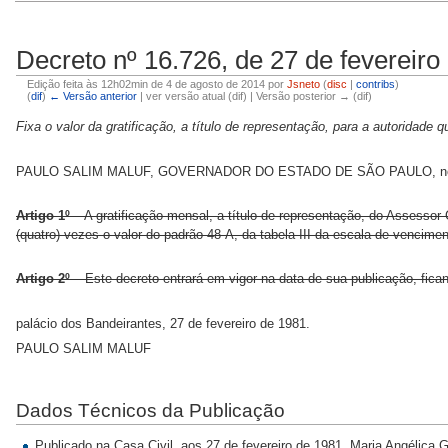
Decreto nº 16.726, de 27 de fevereiro
Edição feita às 12h02min de 4 de agosto de 2014 por
Jsneto
(
disc
|
contribs
)
(
dif
)
← Versão anterior
| ver versão atual (dif) | Versão posterior → (dif)
Fixa o valor da gratificação, a título de representação, para a autoridade q
PAULO SALIM MALUF, GOVERNADOR DO ESTADO DE SÃO PAULO, no uso d
Artigo 1º
– A gratificação mensal, a título de representação, do Assessor 
(quatro) vezes o valor do padrão 48-A, da tabela III da escala de vencimen
Artigo 2º
– Este decreto entrará em vigor na data de sua publicação, fic
palácio dos Bandeirantes, 27 de fevereiro de 1981.
PAULO SALIM MALUF
Dados Técnicos da Publicação
Publicado na Casa Civil, aos 27 de fevereiro de 1981. Maria Angélica Ga