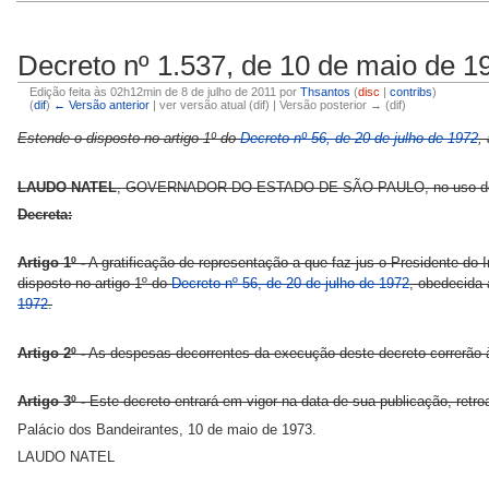
Decreto nº 1.537, de 10 de maio de 1
Edição feita às 02h12min de 8 de julho de 2011 por
Thsantos
(
disc
|
contribs
)
(
dif
)
← Versão anterior
| ver versão atual (dif) | Versão posterior → (dif)
Estende o disposto no artigo 1º do
Decreto nº 56, de 20 de julho de 1972
,
LAUDO NATEL
, GOVERNADOR DO ESTADO DE SÃO PAULO, no uso de su
Decreta:
Artigo 1º -
A gratificação de representação a que faz jus o Presidente do
disposto no artigo 1º do
Decreto nº 56, de 20 de julho de 1972
, obedecida 
1972
.
Artigo 2º -
As despesas decorrentes da execução deste decreto correrão 
Artigo 3º -
Este decreto entrará em vigor na data de sua publicação, retro
Palácio dos Bandeirantes, 10 de maio de 1973.
LAUDO NATEL