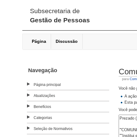
Subsecretaria de
Gestão de Pessoas
Página
Discussão
Navegação
Comu
para
Comu
Página principal
Você não p
Atualizações
A ação
Esta p
Benefícios
Você pode 
Categorias
Seleção de Normativos