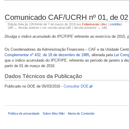
Comunicado CAF/UCRH nº 01, de 02 
Edição feita às 12h34min de 7 de março de 2016 por
Felipekarate
(
disc
|
contribs
)
(dif) ← Versão anterior | ver versão atual (dif) | Versão posterior → (dif)
Divulga o índice acumulado do IPC/FIPE referente
ao exercício de 2015, pa
Os Coordenadores da Administração Financeira – CAF e da Unidade Centra
Complementar nº 432, de 18 de dezembro de 1985
, alterada pela
Lei Comp
que o índice acumulado do IPC/FIPE, referente ao período de janeiro a dez
partir de 01 de março de 2016.
Dados Técnicos da Publicação
Publicado no DOE de 05/03/2016 -
Consultar DOE
Política de privacidade
Sobre Meu Wiki
Alerta de Conteúdo